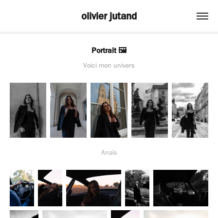
olivier jutand
Portrait 🖼
Voici mon univers
Anaïs