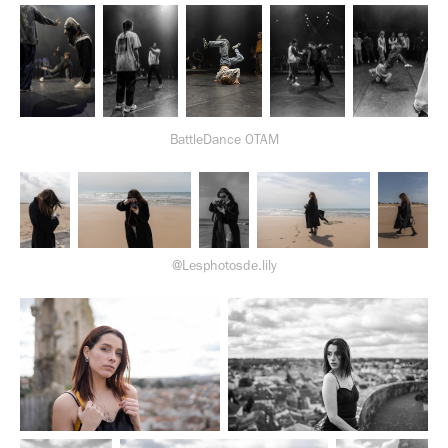
BattleDance OTAM
@Lesphotosde.lily