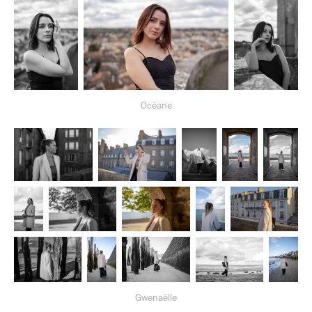
Océane
Gwenaëlle